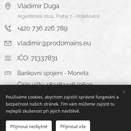
Vladimír Duga
Argentinská 1624, Praha 7 - Holešovice
+420 736 226 789
vladimir@prodomains.eu
IČO: 71337831
Bankovní spojení - Moneta
Číslo účtu: 183483446/0600
Používáme cookies, abychom zajistili správné fungování a
bezpečnost našich stránek. Tím vám můžeme zajistit tu
nejlepší zkušenost při jejich návštěvě.
© 2006-2026
Vladimir@Duga.cz
Přijmout nezbytné
Přijmout vše
ProDomains EU/CZ/SK
Cookies